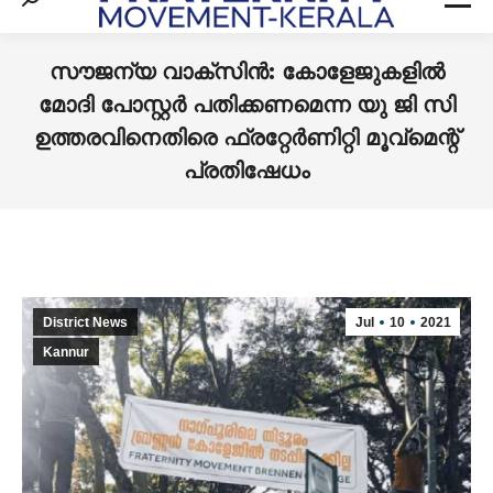
Search:
സൗജന്യ വാക്സിന്‍: കോളേജുകളില്‍
മോദി പോസ്റ്റര്‍ പതിക്കണമെന്ന യു ജി സി
ഉത്തരവിനെതിരെ ഫ്രറ്റേര്‍ണിറ്റി മൂവ്‌മെന്റ്
പ്രതിഷേധം
You are here:
District News
Jul
10
2021
Kannur