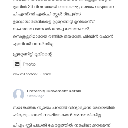
മുന്നിൽ 23 ദിവസമായി രണ്ടാംഘട്ട സമരം നടത്തുന്ന
പി.എസ്.സി എൽ.പി സ്കൂൾ ടീച്ചേഴ്‌സ്
ഉദ്യോഗാർത്ഥികളെ ഫ്രറ്റേണിറ്റി മൂവ്മെൻ്റ്
സംസ്ഥാന ജനറൽ ഗോപു തോന്നക്കൽ,
സെക്രട്ടറിമാരായ രഞ്ജിത ജയരാജ്‌, ഷിബിൻ റഹ്മാൻ
എന്നിവർ സന്ദർശിച്ചു
ഫ്രറ്റേണിറ്റി മൂവ്മെന്റ്
Photo
View on Facebook
·
Share
Fraternity Movement Kerala
1 week ago
സാങ്കേതിക ന്യായം പറഞ്ഞ് വിദ്യാഭ്യാസ മേഖലയിൽ
ഹിന്ദുത്വ പദ്ധതി നടപ്പിലാക്കാൻ അനുവദിക്കില്ല
പിഎം ശ്രീ പദ്ധതി കേരളത്തിൽ നടപ്പിലാക്കാമെന്ന്