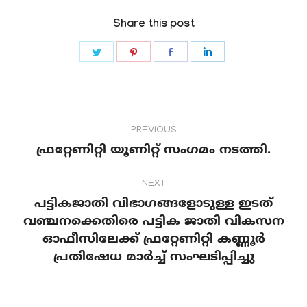
Share this post
Share
Share
Share
Share
on
on
on
on
Twitter
Pinterest
Facebook
LinkedIn
Post
PREVIOUS
navigation
ഫ്രറ്റേണിറ്റി യൂണിറ്റ് സംഗമം നടത്തി.
Previous
post:
NEXT
പട്ടികജാതി വിഭാഗങ്ങളോടുള്ള ഇടത്
വഞ്ചനക്കെതിരെ പട്ടിക ജാതി വികസന
Next
ഓഫീസിലേക്ക് ഫ്രറ്റേണിറ്റി കണ്ണൂര്‍
post:
പ്രതിഷേധ മാര്‍ച്ച് സംഘടിപ്പിച്ചു