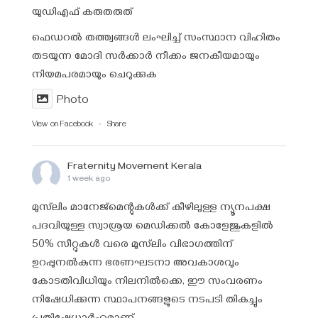
യുഡിഎഫ് കരുതരുത്
ഫെഡറൽ തത്ത്വങ്ങൾ ലംഘിച്ച് സംസ്ഥാന വിഹിതം
തടയുന്ന മോദി സർക്കാർ നീക്കം ജനകീയമായും
നിയമപരമായും ചെറുക്കുക
Photo
View on Facebook
·
Share
Fraternity Movement Kerala
1 week ago
മുസ്‌ലിം മാനേജ്‌മെന്റുകൾക്ക് കീഴിലുള്ള ന്യൂനപക്ഷ
പദവിയുള്ള സ്വാശ്രയ മെഡിക്കൽ കോളേജുകളിൽ
50% സീറ്റുകൾ വരെ മുസ്‌ലിം വിഭാഗത്തിന്
ഉറപ്പുനൽകുന്ന ഭരണഘടനാ അവകാശവും
കോടതിവിധിയും നിലനിൽക്കെ, ഈ സംവരണം
നിഷേധിക്കുന്ന സ്ഥാപനങ്ങളുടെ നടപടി തികച്ചും