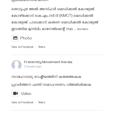
പ്രതിഷേധാർഹമാണ്.
തൊടുപുഴ അൽ അസ്ഹർ മെഡിക്കൽ കോളേജ്,
കോഴിക്കോട് കെ.എം.സി.ടി (KMCT) മെഡിക്കൽ
കോളേജ്, പാലക്കാട് കരുണ മെഡിക്കൽ കോളേജ്
തുടങ്ങിയ മുസ്‌ലിം മാനേജ്‌മെന്റ് സ്ഥ
...
See More
Photo
View on Facebook
·
Share
Fraternity Movement Kerala
2 weeks ago
സാഹോദര്യ രാഷ്ട്രീയത്തിന് കരുത്തേകുക
പ്രവർത്തന ഫണ്ട്‌ സമാഹരണം വിജയിപ്പിക്കുക
Video
View on Facebook
·
Share