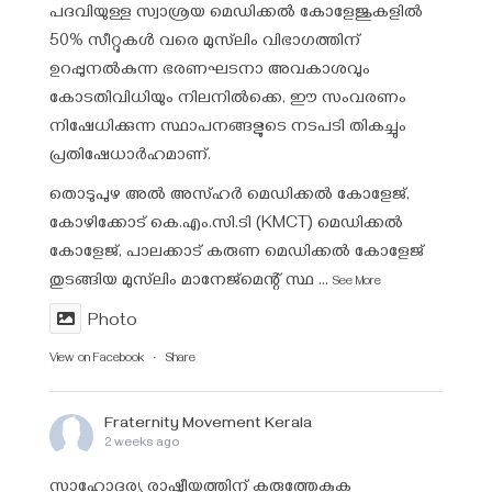
പദവിയുള്ള സ്വാശ്രയ മെഡിക്കൽ കോളേജുകളിൽ
50% സീറ്റുകൾ വരെ മുസ്‌ലിം വിഭാഗത്തിന്
ഉറപ്പുനൽകുന്ന ഭരണഘടനാ അവകാശവും
കോടതിവിധിയും നിലനിൽക്കെ, ഈ സംവരണം
നിഷേധിക്കുന്ന സ്ഥാപനങ്ങളുടെ നടപടി തികച്ചും
പ്രതിഷേധാർഹമാണ്.
തൊടുപുഴ അൽ അസ്ഹർ മെഡിക്കൽ കോളേജ്,
കോഴിക്കോട് കെ.എം.സി.ടി (KMCT) മെഡിക്കൽ
കോളേജ്, പാലക്കാട് കരുണ മെഡിക്കൽ കോളേജ്
തുടങ്ങിയ മുസ്‌ലിം മാനേജ്‌മെന്റ് സ്ഥ
...
See More
Photo
View on Facebook
·
Share
Fraternity Movement Kerala
2 weeks ago
സാഹോദര്യ രാഷ്ട്രീയത്തിന് കരുത്തേകുക