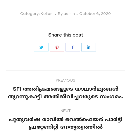
Category:
Kollam
By
admin
October 6, 2020
Share this post
Share
Share
Share
Share
on
on
on
on
Twitter
Pinterest
Facebook
LinkedIn
Post
PREVIOUS
navigation
SFI അതിക്രമങ്ങളുടെ യാഥാര്‍ഥ്യങ്ങള്‍
Previous
തുറന്നുകാട്ടി അതിജീവിച്ചവരുടെ സംഗമം.
post:
NEXT
പുതുവര്‍ഷ രാവില്‍ വെല്‍ഫെയര്‍ പാര്‍ട്ടി
ഫ്രറ്റേണിറ്റി നേതൃത്വത്തില്‍
Next