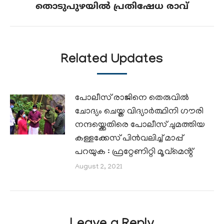
തൊടുപുഴയില്‍ പ്രതിഷേധ രാവ്
post:
Related Updates
പോലീസ് രാജിനെ തെരുവിൽ
ചോദ്യം ചെയ്ത വിദ്യാർത്ഥിനി ഗൗരി
നന്ദയ്ക്കെതിരെ പോലീസ് ചുമത്തിയ
കള്ളക്കേസ് പിൻവലിച്ച് മാപ്പ്
പറയുക : ഫ്രറ്റേണിറ്റി മൂവ്മെൻ്റ്
August 2, 2021