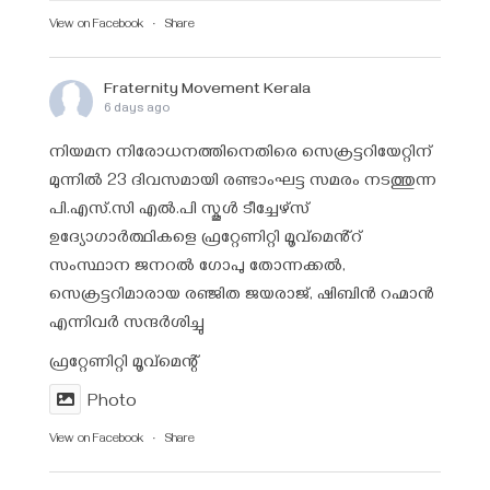
View on Facebook
·
Share
Fraternity Movement Kerala
6 days ago
നിയമന നിരോധനത്തിനെതിരെ സെക്രട്ടറിയേറ്റിന്
മുന്നിൽ 23 ദിവസമായി രണ്ടാംഘട്ട സമരം നടത്തുന്ന
പി.എസ്.സി എൽ.പി സ്കൂൾ ടീച്ചേഴ്‌സ്
ഉദ്യോഗാർത്ഥികളെ ഫ്രറ്റേണിറ്റി മൂവ്മെൻ്റ്
സംസ്ഥാന ജനറൽ ഗോപു തോന്നക്കൽ,
സെക്രട്ടറിമാരായ രഞ്ജിത ജയരാജ്‌, ഷിബിൻ റഹ്മാൻ
എന്നിവർ സന്ദർശിച്ചു
ഫ്രറ്റേണിറ്റി മൂവ്മെന്റ്
Photo
View on Facebook
·
Share