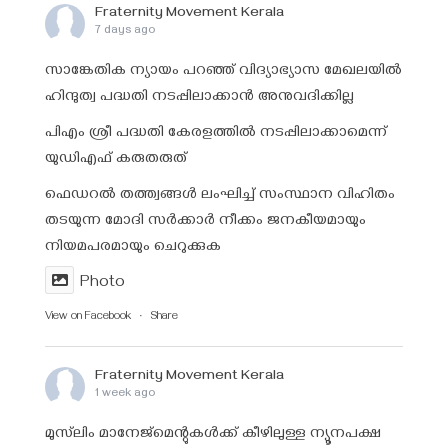
Fraternity Movement Kerala
7 days ago
സാങ്കേതിക ന്യായം പറഞ്ഞ് വിദ്യാഭ്യാസ മേഖലയിൽ
ഹിന്ദുത്വ പദ്ധതി നടപ്പിലാക്കാൻ അനുവദിക്കില്ല
പിഎം ശ്രീ പദ്ധതി കേരളത്തിൽ നടപ്പിലാക്കാമെന്ന്
യുഡിഎഫ് കരുതരുത്
ഫെഡറൽ തത്ത്വങ്ങൾ ലംഘിച്ച് സംസ്ഥാന വിഹിതം
തടയുന്ന മോദി സർക്കാർ നീക്കം ജനകീയമായും
നിയമപരമായും ചെറുക്കുക
Photo
View on Facebook
·
Share
Fraternity Movement Kerala
1 week ago
മുസ്‌ലിം മാനേജ്‌മെന്റുകൾക്ക് കീഴിലുള്ള ന്യൂനപക്ഷ