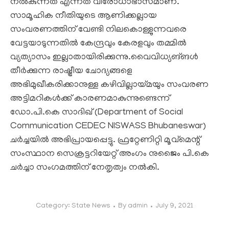
നൽകുന്നത് എന്നത് വിരോധാഭാസമാണ്.
സാമൂഹിക നീതിയുടെ ആണിക്കല്ലായ
സംവരണത്തിന് വേണ്ടി നിലകൊള്ളുന്നവരെ
വേട്ടയാടുന്നതിൽ കേന്ദ്രവും കേരളവും തമ്മിൽ
വ്യത്യാസം ഇല്ലാതായിരിക്കുന്നു.വൈവിധ്യങ്
ങൾ
തീർക്കുന്ന രാഷ്ട്രീയ ചോദ്യങ്ങളെ
അഭിമുഖീകരിക്കാനുള്ള കഴിവില്ലായ്മയും സംവരണ
അട്ടിമറികൾക്ക് കാരണമാകുന്നുണ്ടെന്ന്
ഡോ.പി.കെ സാദിഖ് (Department of Social
Communication CEDEC NISWASS Bhubaneswar)
ചർച്ചയിൽ അഭിപ്രായപ്പെട്ടു. ഫ്രറ്റേണിറ്റി മൂവ്മെന്റ്
സംസ്ഥാന സെക്രട്ടറിയേറ്റ് അംഗം നുജൈം പി.കെ
ചർച്ചാ സംഗമത്തിന് നേതൃത്വം നൽകി.
Category:
State News
By
admin
July 9, 2021