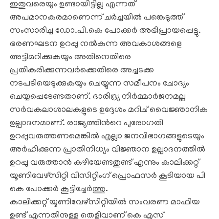
ഇതുവരെയും ഉണ്ടായിട്ടില്ല എന്നത്
അപമാനകരമാണെന്ന് ചർച്ചയിൽ പങ്കെടുത്ത്
സംസാരിച്ച ഡോ.പി.കെ പോക്കർ അഭിപ്രായപ്പെട്ടു.
ഭരണഘടന ഉറപ്പു നൽകുന്ന അവകാശങ്ങളെ
അട്ടിമറിക്കുകയും അതിനെതിരെ
പ്രതികരിക്കുന്നവർക്കെതിരെ അച്ചടക്ക
നടപടിയെടുക്കുകയും ചെയ്യുന്ന സമീപനം ചോദ്യം
ചെയ്യപ്പെടേണ്ടതാണ്. ദാരിദ്ര്യ നിർമ്മാർജനമല്ല
സർവകലാശാലകളുടെ ഉദ്ദേശം മറിച് വൈജ്ഞാനിക
ഉല്പാദനമാണ്. രാജ്യത്തിൻറെ പുരോഗതി
ഉറപ്പുവരുത്തണമെങ്കിൽ എല്ലാ ജനവിഭാഗങ്ങളുടെയും
അർഹിക്കുന്ന പ്രാതിനിധ്യം വിജ്ഞാന ഉല്പാദനത്തിൽ
ഉറപ്പു വരുത്താൻ കഴിയേണ്ടതുണ്ട് എന്നും കാലിക്കറ്റ്
യൂണിവേഴ്‌സിറ്റി വിസിറ്റിംഗ് പ്രൊഫസർ കൂടിയായ പി
കെ പോക്കർ കൂട്ടിച്ചേർത്തു.
കാലിക്കറ്റ് യൂണിവേഴ്സിറ്റിയിൽ സംവരണ മാഫിയ
ഉണ്ട് എന്നതിനുള്ള തെളിവാണ് കെ എസ്