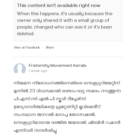
This content isn't available right now
When this happens, it's usually because the
owner only shared it with a small group of
people, changed who can see it or it's been
deleted.
View on Facebook
·
Share
Fraternity Movement Kerala
1 week ago
നിയമന നിരോധനത്തിനെതിരെ സെക്രട്ടറിയേറ്റിന്
മുന്നിൽ 23 ദിവസമായി രണ്ടാംഘട്ട സമരം നടത്തുന്ന
പി.എസ്.സി എൽ.പി സ്കൂൾ ടീച്ചേഴ്‌സ്
ഉദ്യോഗാർത്ഥികളെ ഫ്രറ്റേണിറ്റി മൂവ്മെൻ്റ്
സംസ്ഥാന ജനറൽ ഗോപു തോന്നക്കൽ,
സെക്രട്ടറിമാരായ രഞ്ജിത ജയരാജ്‌, ഷിബിൻ റഹ്മാൻ
എന്നിവർ സന്ദർശിച്ചു