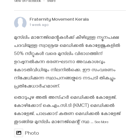
View on Facebook
·
Share
Fraternity Movement Kerala
1 week ago
മുസ്‌ലിം മാനേജ്‌മെന്റുകൾക്ക് കീഴിലുള്ള ന്യൂനപക്ഷ
പദവിയുള്ള സ്വാശ്രയ മെഡിക്കൽ കോളേജുകളിൽ
50% സീറ്റുകൾ വരെ മുസ്‌ലിം വിഭാഗത്തിന്
ഉറപ്പുനൽകുന്ന ഭരണഘടനാ അവകാശവും
കോടതിവിധിയും നിലനിൽക്കെ, ഈ സംവരണം
നിഷേധിക്കുന്ന സ്ഥാപനങ്ങളുടെ നടപടി തികച്ചും
പ്രതിഷേധാർഹമാണ്.
തൊടുപുഴ അൽ അസ്ഹർ മെഡിക്കൽ കോളേജ്,
കോഴിക്കോട് കെ.എം.സി.ടി (KMCT) മെഡിക്കൽ
കോളേജ്, പാലക്കാട് കരുണ മെഡിക്കൽ കോളേജ്
തുടങ്ങിയ മുസ്‌ലിം മാനേജ്‌മെന്റ് സ്ഥ
...
See More
Photo