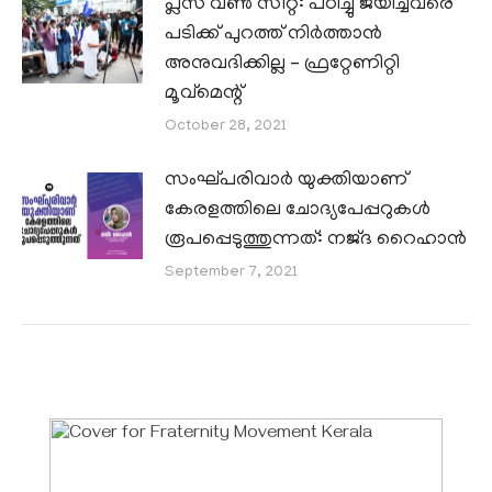
പ്ലസ് വൺ സീറ്റ്: പഠിച്ചു ജയിച്ചവരെ
പടിക്ക് പുറത്ത് നിർത്താൻ
അനുവദിക്കില്ല – ഫ്രറ്റേണിറ്റി
മൂവ്മെന്റ്
October 28, 2021
സംഘ്പരിവാര്‍ യുക്തിയാണ്
കേരളത്തിലെ ചോദ്യപേപ്പറുകള്‍
രൂപപ്പെടുത്തുന്നത്: നജ്ദ റൈഹാന്‍
September 7, 2021