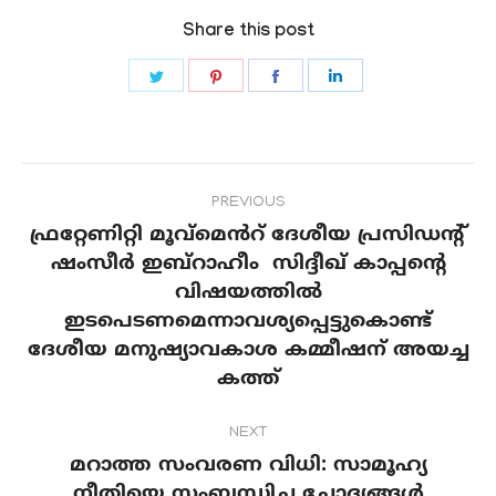
Share this post
Share
Share
Share
Share
on
on
on
on
Twitter
Pinterest
Facebook
LinkedIn
Post
PREVIOUS
navigation
ഫ്രറ്റേണിറ്റി മൂവ്മെൻറ് ദേശീയ പ്രസിഡൻ്റ്
ഷംസീർ ഇബ്റാഹീം സിദ്ദീഖ് കാപ്പൻ്റെ
വിഷയത്തിൽ
Previous
ഇടപെടണമെന്നാവശ്യപ്പെട്ടുകൊണ്ട്
post:
ദേശീയ മനുഷ്യാവകാശ കമ്മീഷന് അയച്ച
കത്ത്
NEXT
മറാത്ത സംവരണ വിധി: സാമൂഹ്യ
നീതിയെ സംബന്ധിച്ച ചോദ്യങ്ങൾ