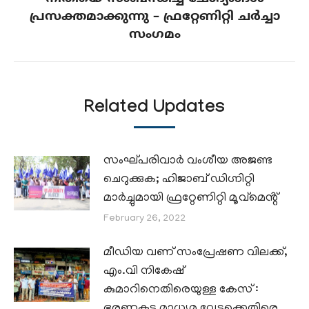
Next
പ്രസക്തമാക്കുന്നു – ഫ്രറ്റേണിറ്റി ചർച്ചാ
post:
സംഗമം
Related Updates
സംഘ്പരിവാർ വംശീയ അജണ്ട
ചെറുക്കുക; ഹിജാബ് ഡിഗ്നിറ്റി
മാർച്ചുമായി ഫ്രറ്റേണിറ്റി മൂവ്മെൻ്റ്
February 26, 2022
മീഡിയ വണ് സംപ്രേഷണ വിലക്ക്,
എം.വി നികേഷ്
കുമാറിനെതിരെയുള്ള കേസ് :
ഭരണകൂട മാധ്യമ വേട്ടക്കെതിരെ