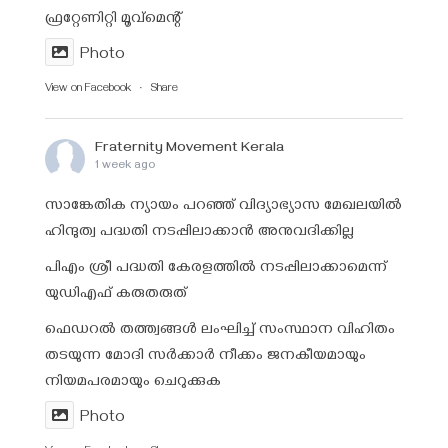
ഫ്രറ്റേണിറ്റി മൂവ്മെന്റ്
Photo
View on Facebook
·
Share
Fraternity Movement Kerala
1 week ago
സാങ്കേതിക ന്യായം പറഞ്ഞ് വിദ്യാഭ്യാസ മേഖലയിൽ
ഹിന്ദുത്വ പദ്ധതി നടപ്പിലാക്കാൻ അനുവദിക്കില്ല
പിഎം ശ്രീ പദ്ധതി കേരളത്തിൽ നടപ്പിലാക്കാമെന്ന്
യുഡിഎഫ് കരുതരുത്
ഫെഡറൽ തത്ത്വങ്ങൾ ലംഘിച്ച് സംസ്ഥാന വിഹിതം
തടയുന്ന മോദി സർക്കാർ നീക്കം ജനകീയമായും
നിയമപരമായും ചെറുക്കുക
Photo