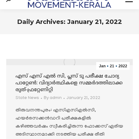
Search:
Daily Archives:
January 21, 2022
You are here:
Jan
21
2022
എസ് എസ് എൽ സി, പ്ലസ് ടു പരീക്ഷ ചോദ്യ
പാറ്റേൺ: വിദ്യാർത്ഥികളെ സമ്മർദത്തിലാക്ക
രുത്-ഫ്രറ്റേണിറ്റി
State News
By
admin
January 21, 2022
തിരുവനന്തപുരം: എസ്എസ്എൽസി,
ഹയർസെക്കൻഡറി പരീക്ഷകളിൽ
കഴിഞ്ഞവർഷം സ്വീകരിച്ചിരുന്ന ഫോക്കസ് ഏരിയ
അടിസ്ഥാനമാക്കി നടത്തിയ പരീക്ഷ രീതി