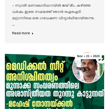
– സ്വാതി മണലോടിപ്പറമ്പില്‍ ജയ് ഭീം. കഴിഞ്ഞ
വർഷം ഇതേ സമയത്ത് ഞാൻ ഐഐടി
മദ്രാസിലെ ഒരു ഗവേഷണ വിദ്യാർഥിയായിരുന്നു.
…
Read more
Nov
21
2020