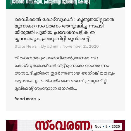
മെഡിക്കൽ കോഴ്‌സുകൾ : കൃത്യതയില്ലാതെ
മുന്നാക്ക സംവരണം അനുവദിച്ച നടപടി
തിരുത്തി പുതിയ പ്രവേശനപട്ടിക ത
യ്യാറാക്കുക-ഫ്രറ്റേണിറ്റി മൂവ്മെന്റ്.
State News
By
admin
November 21, 2020
തിരുവനന്തപുരം:മെഡിക്കൽ,അനുബന്ധ
കോഴ്‌സുകൾക്ക് വഴി വിട്ട് മുന്നാക്ക സംവരണം
അനുവദിച്ചതിനെ തുടർന്നുണ്ടായ അനിശ്ചിതത്വവും
ആശങ്കകളും പരിഹരിക്കണമെന്ന് ഫ്രറ്റേണിറ്റി
മൂവ്മെന്റ് സംസ്ഥാന ജനറൽ…
Read more
Nov
5
2020