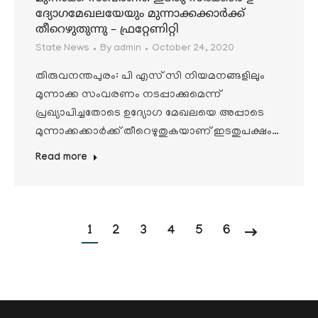
ദ്യോഗമേഖലയേയും മുന്നാക്കക്കാര്‍ക്ക്
തീറെഴുതുന്നു – ഫ്രറ്റേണിറ്റി
State News
By
admin
October 24, 2020
തിരുവനന്തപുരം: പി എസ് സി നിയമനങ്ങളിലും
മുന്നാക്ക സംവരണം നടപ്പാക്കുമെന്ന്
പ്രഖ്യാപിച്ചതോടെ ഉദ്യോഗ മേഖലയെ അപ്പാടെ
മുന്നാക്കക്കാര്‍ക്ക് തീറെഴുതുകയാണ് ഇടതുപക്ഷം…
Read more
1
2
3
4
5
6