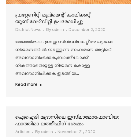
ഫ്രറ്റേണിറ്റി മൂവ്മെന്റ് കാലിക്കറ്റ്
യൂണിവേഴ്‌സിറ്റി ഉപരോധിച്ചു
District News
By
admin
December 2, 2020
തേഞ്ഞിപ്പലം: ഇടതു സിൻഡിക്കേറ്റ് അധ്യാപക
നിയമനത്തിൽ നടത്തുന്ന സംവരണ അട്ടിമറി
അവസാനിപ്പിക്കുക,ബാക്ക് ലോക്ക്
നികത്താതെയുള്ള നിയമന കൊള്ള
അവസാനിപ്പിക്കുക തുടങ്ങിയ…
Read more
ഐഐടി മദ്രാസിലെ ഇസ്‌ലാമോഫോബിയ:
ഫാത്തിമാ ലത്തീഫിന് ശേഷം
Articles
By
admin
November 21, 2020