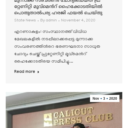
മുന്നാക്ക സംവരണം ചോദ്യംചെയ്ത് ഫ്ര
റ്റേണിറ്റി മൂവ്മെൻറ് ഹൈക്കോടതിയിൽ
പൊതുതാൽപര്യ ഹരജി ഫയൽ ചെയ്തു
State News
By
admin
November 4, 2020
എറണാകുളം: സംസ്ഥാനത്ത് വിവിധ
മേഖലകളിൽ നടപ്പിലാക്കപ്പെട്ട മുന്നാക്ക
സംവരണത്തിൻറെ ഭരണഘടനാ സാധുത
ചോദ്യം ചെയ്ത് ഫ്രറ്റേണിറ്റി മൂവ്മെൻറ്
ഹൈക്കോടതിയെ സമീപിച്ചു.…
Read more
Nov
3
2020