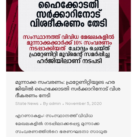
മുന്നാക്ക സംവരണം: ഫ്രറ്റേണിറ്റിയുടെ ഹര
ജിയിൽ ഹൈക്കോടതി സർക്കാറിനോട് വിശ
ദീകരണം നേടി
State News
By
admin
November 5, 2020
എറണാകുളം: സംസ്ഥാനത്ത് വിവിധ
മേഖലകളിൽ നടപ്പിലാക്കപ്പെട്ട മുന്നാക്ക
സംവരണത്തിൻറെ ഭരണഘടനാ സാധുത