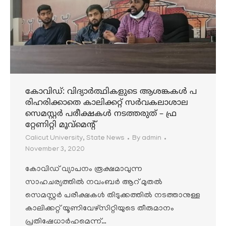
കോവിഡ്: വിദ്യാർത്ഥികളുടെ ആശങ്കകൾ പ
രിഹരിക്കാതെ കാലിക്കറ്റ്‌ സർവകലാശാല
സെമസ്റ്റർ പരീക്ഷകൾ നടത്തരുത് – ഫ്ര
റ്റേണിറ്റി മൂവ്മെന്റ്
Calicut University
,
State News
By
admin
November 3, 2020
കോവിഡ്‌ വ്യാപനം രൂക്ഷമാവുന്ന
സാഹചര്യത്തിൽ നവംബർ ആറ് മുതൽ
സെമസ്റ്റർ പരീക്ഷകൾ തിടുക്കത്തിൽ നടത്താനുള്ള
കാലിക്കറ്റ് യൂണിവേഴ്സിറ്റിയുടെ തീരുമാനം
പ്രതിഷേധാർഹമെന്ന്…