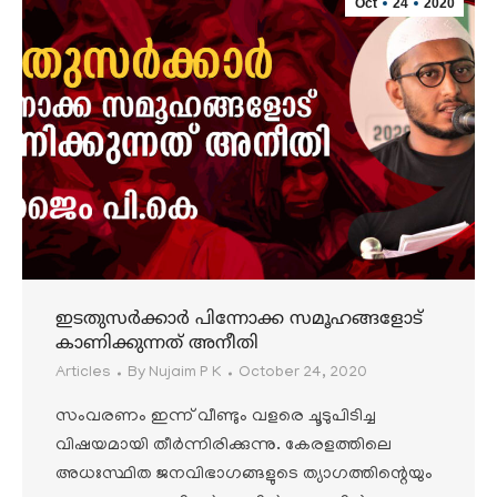
Oct
24
2020
ഇടതുസർക്കാർ പിന്നോക്ക സമൂഹങ്ങളോട്
കാണിക്കുന്നത് അനീതി
Articles
By
Nujaim P K
October 24, 2020
സംവരണം ഇന്ന് വീണ്ടും വളരെ ചൂടുപിടിച്ച
വിഷയമായി തീർന്നിരിക്കുന്നു. കേരളത്തിലെ
അധഃസ്ഥിത ജനവിഭാഗങ്ങളുടെ ത്യാഗത്തിന്റെയും