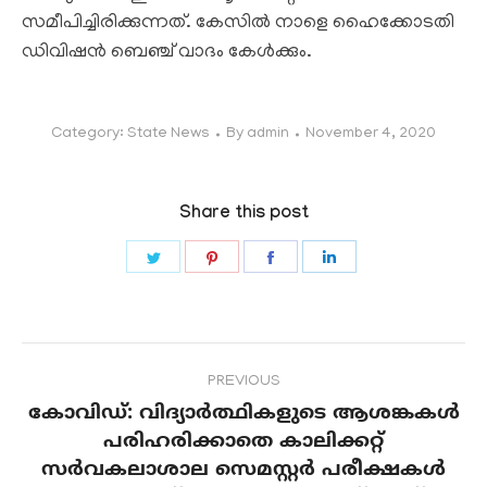
സമീപിച്ചിരിക്കുന്നത്. കേസിൽ നാളെ ഹൈക്കോടതി
ഡിവിഷൻ ബെഞ്ച് വാദം കേൾക്കും.
Category:
State News
By
admin
November 4, 2020
Share this post
Share
Share
Share
Share
on
on
on
on
Twitter
Pinterest
Facebook
LinkedIn
Post
PREVIOUS
navigation
കോവിഡ്: വിദ്യാർത്ഥികളുടെ ആശങ്കകൾ
പരിഹരിക്കാതെ കാലിക്കറ്റ്‌
Previous
സർവകലാശാല സെമസ്റ്റർ പരീക്ഷകൾ
post: