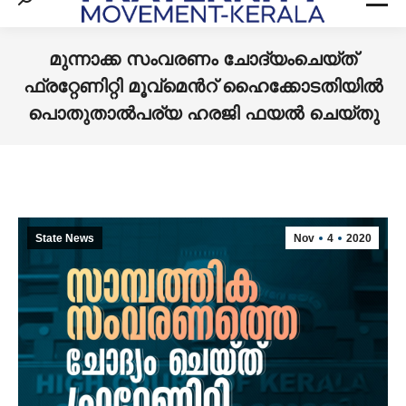
Search:
മുന്നാക്ക സംവരണം ചോദ്യംചെയ്ത്
ഫ്രറ്റേണിറ്റി മൂവ്മെൻറ് ഹൈക്കോടതിയിൽ
പൊതുതാൽപര്യ ഹരജി ഫയൽ ചെയ്തു
You are here:
State News
Nov
4
2020