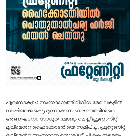
എറണാകുളം: സംസ്ഥാനത്ത് വിവിധ മേഖലകളിൽ
നടപ്പിലാക്കപ്പെട്ട മുന്നാക്ക സംവരണത്തിൻറെ
ഭരണഘടനാ സാധുത ചോദ്യം ചെയ്ത് ഫ്രറ്റേണിറ്റി
മൂവ്മെൻറ് ഹൈക്കോടതിയെ സമീപിച്ചു. ഫ്രറ്റേണിറ്റി
മൂവ്മെൻറ് സംസ്ഥാന സെക്രട്ടറി പി കെ നുജൈം