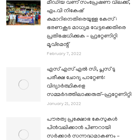
മീഡിയ വണ് സംപ്രേഷണ വിലക്ക്,
എം.വി നികേഷ്
കുമാറിനെതിരെയുള്ള കേസ് :
ഭരണകൂട മാധ്യമ വേട്ടക്കെതിരെ
പ്രതിഷേധിക്കുക – ഫ്രറ്റേണിറ്റി
മൂവ്മെന്റ്
February 7, 2022
എസ് എസ് എൽ സി, പ്ലസ് ടു
പരീക്ഷ ചോദ്യ പാറ്റേൺ:
വിദ്യാർത്ഥികളെ
സമ്മർദത്തിലാക്കരുത്-ഫ്രറ്റേണിറ്റി
January 21, 2022
പൗരത്വ പ്രക്ഷോഭ കേസുകൾ
പിൻവലിക്കാൻ പിണറായി
സർക്കാർ സന്നദ്ധമാകണം –