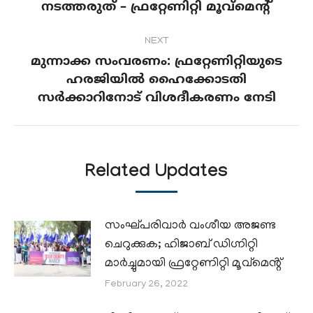
നടത്തരുത് – ഫ്രറ്റേണിറ്റി മൂവ്മെന്റ്
NEXT
മുന്നാക്ക സംവരണം: ഫ്രറ്റേണിറ്റിയുടെ
ഹരജിയിൽ ഹൈക്കോടതി
Next
സർക്കാറിനോട് വിശദീകരണം നേടി
post:
Related Updates
സംഘ്പരിവാർ വംശീയ അജണ്ട
ചെറുക്കുക; ഹിജാബ് ഡിഗ്നിറ്റി
മാർച്ചുമായി ഫ്രറ്റേണിറ്റി മൂവ്മെൻ്റ്
February 26, 2022