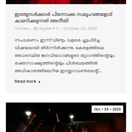
ഇടതുസർക്കാർ പിന്നോക്ക സമൂഹങ്ങളോട്
കാണിക്കുന്നത് അനീതി
Articles
By
Nujaim P K
October 24, 2020
സംവരണം ഇന്ന് വീണ്ടും വളരെ ചൂടുപിടിച്ച
വിഷയമായി തീർന്നിരിക്കുന്നു. കേരളത്തിലെ
അധഃസ്ഥിത ജനവിഭാഗങ്ങളുടെ ത്യാഗത്തിന്റെയും
രക്തസാക്ഷ്യത്തിന്റെയും പിൻബലത്തിൽ
അധികാരത്തിലേറിയ ഇടതുഗവൺമെന്റ്…
Read more
Oct
24
2020