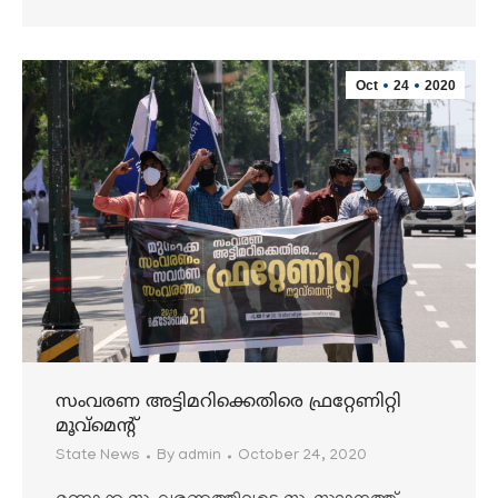
Oct
24
2020
സംവരണ അട്ടിമറിക്കെതിരെ ഫ്രറ്റേണിറ്റി
മൂവ്‌മെന്റ്
State News
By
admin
October 24, 2020