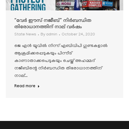
“വേര്‍ ഈസ് നജീബ്” നിര്‍ബന്ധിത
തിരോധാനത്തിന് നാല് വര്‍ഷം
State News
By
admin
October 24, 2020
ജെ എന്‍ യൂവില്‍ നിന്ന് എബിവിപി ഗുണ്ടകളാല്‍
ആക്രമിക്കപ്പെടുകയും പിന്നീട്
കാണാതാക്കപെടുകയും ചെയ്ത് അഹമ്മദ്
നജീബിന്റെ നിര്‍ബന്ധിത തിരോധാനത്തിന്
നാല്…
Read more