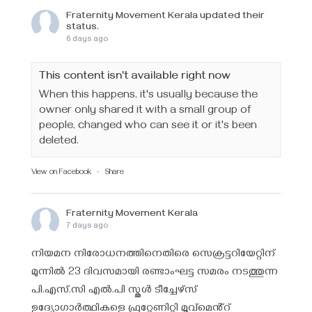
Fraternity Movement Kerala
updated their
status.
6 days ago
This content isn't available right now
When this happens, it's usually because the
owner only shared it with a small group of
people, changed who can see it or it's been
deleted.
View on Facebook
·
Share
Fraternity Movement Kerala
7 days ago
നിയമന നിരോധനത്തിനെതിരെ സെക്രട്ടറിയേറ്റിന്
മുന്നിൽ 23 ദിവസമായി രണ്ടാംഘട്ട സമരം നടത്തുന്ന
പി.എസ്.സി എൽ.പി സ്കൂൾ ടീച്ചേഴ്‌സ്
ഉദ്യോഗാർത്ഥികളെ ഫ്രറ്റേണിറ്റി മൂവ്മെൻ്റ്