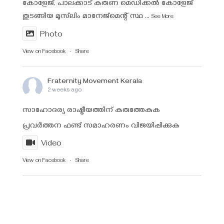
കോളേജ്, പാലക്കാട് കരുണ മെഡിക്കൽ കോളേജ്
തുടങ്ങിയ മുസ്‌ലിം മാനേജ്‌മെന്റ് സ്ഥ
...
See More
Photo
View on Facebook
·
Share
Fraternity Movement Kerala
2 weeks ago
സാഹോദര്യ രാഷ്ട്രീയത്തിന് കരുത്തേകുക
പ്രവർത്തന ഫണ്ട്‌ സമാഹരണം വിജയിപ്പിക്കുക
Video
View on Facebook
·
Share