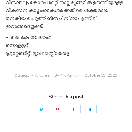
വിരുദ്ധവും കോര്‍പറേറ്റ് താല്പര്യങ്ങളില്‍ ഊന്നിയുമുള്ള
വികസന കാഴ്ചപ്പാടുകള്‍ക്കെതിരെ ശക്തമായ
ജനകീയ ചെറുത്ത് നില്‍പ്പിന് നാം മുന്നിട്ട്
ഇറങ്ങേണ്ടതുണ്ട്.
– കെ കെ അഷ്‌റഫ്
സെക്രട്ടറി
ഫ്രറ്റേണിറ്റി മൂവ്‌മെന്റ് കേരള
Category:
Articles
By
K K Ashraf
October 10, 2020
Share this post
Share
Share
Share
Share
on
on
on
on
Twitter
Pinterest
Facebook
LinkedIn