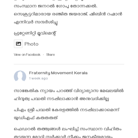
സംസ്ഥാന ജനറൽ ഗോപു തോന്നക്കൽ,
സെക്രട്ടറിമാരായ രഞ്ജിത ജയരാജ്‌, ഷിബിൻ റഹ്മാൻ
എന്നിവർ സന്ദർശിച്ചു
ഫ്രറ്റേണിറ്റി മൂവ്മെന്റ്
Photo
View on Facebook
·
Share
Fraternity Movement Kerala
1 week ago
സാങ്കേതിക ന്യായം പറഞ്ഞ് വിദ്യാഭ്യാസ മേഖലയിൽ
ഹിന്ദുത്വ പദ്ധതി നടപ്പിലാക്കാൻ അനുവദിക്കില്ല
പിഎം ശ്രീ പദ്ധതി കേരളത്തിൽ നടപ്പിലാക്കാമെന്ന്
യുഡിഎഫ് കരുതരുത്
ഫെഡറൽ തത്ത്വങ്ങൾ ലംഘിച്ച് സംസ്ഥാന വിഹിതം
തടയുന്ന മോദി സർക്കാർ നീക്കം ജനകീയമായും