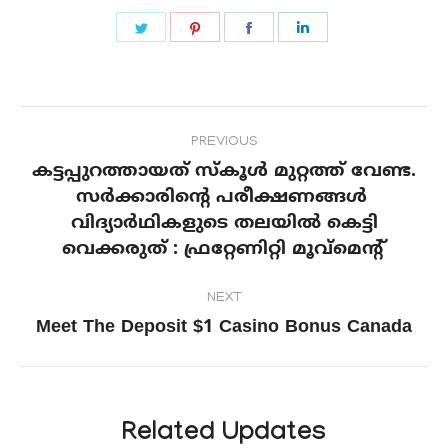
Share
Share
Share
Share
on
on
on
on
Twitter
Pinterest
Facebook
LinkedIn
Post
PREVIOUS
navigation
കട്ടപ്പുറത്തായത് സ്കൂൾ മുറ്റത്ത് വേണ്ട.
സർക്കാരിൻ്റെ പരീക്ഷണങ്ങൾ
Previous
വിദ്യാർഥികളുടെ തലയിൽ കെട്ടി
post:
വെക്കരുത് : ഫ്രറ്റേണിറ്റി മൂവ്മെൻ്റ്
NEXT
Meet The Deposit $1 Casino Bonus Canada
Next
post:
Related Updates