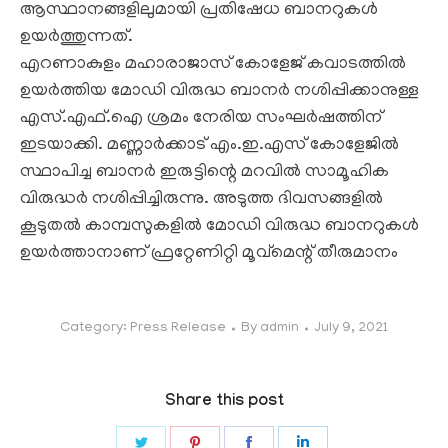
ആസ്ഥാനങ്ങളിലുമായി പ്രതിഷേധ ബാനറുകൾ
ഉയർത്തുന്നത്.
എറണാകുളം മഹാരാജാസ് കോളേജ് കവാടത്തിൽ
ഉയർത്തിയ മോഡി വിരുദ്ധ ബാനർ നശിപ്പിക്കാനുള്ള
എസ്.എഫ്.ഐ ശ്രമം നേരിയ സംഘർഷത്തിന്
ഇടയാക്കി. മണ്ണാർക്കാട് എം.ഇ.എസ് കോളേജിൽ
സ്ഥാപിച്ച ബാനർ ഇരുട്ടിന്റെ മറവിൽ സാമൂഹിക
വിരുദ്ധർ നശിപ്പിച്ചിരുന്നു. അടുത്ത ദിവസങ്ങളിൽ
കൂടുതൽ കാമ്പസുകളിൽ മോഡി വിരുദ്ധ ബാനറുകൾ
ഉയർത്താനാണ് ഫ്രറ്റേണിറ്റി മൂവ്മെന്റ് തീരുമാനം
Category:
Press Release
By
admin
July 9, 2021
Share this post
Share
Share
Share
Share