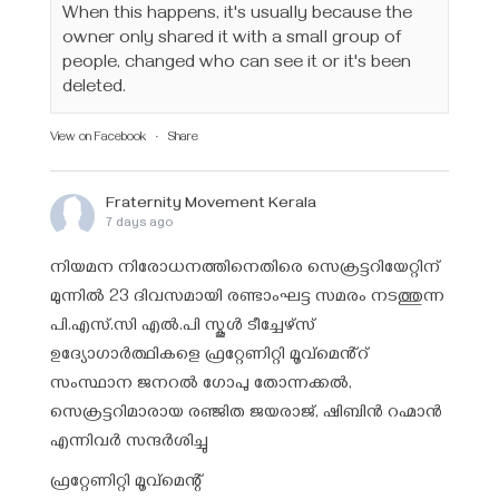
When this happens, it's usually because the
owner only shared it with a small group of
people, changed who can see it or it's been
deleted.
View on Facebook
·
Share
Fraternity Movement Kerala
7 days ago
നിയമന നിരോധനത്തിനെതിരെ സെക്രട്ടറിയേറ്റിന്
മുന്നിൽ 23 ദിവസമായി രണ്ടാംഘട്ട സമരം നടത്തുന്ന
പി.എസ്.സി എൽ.പി സ്കൂൾ ടീച്ചേഴ്‌സ്
ഉദ്യോഗാർത്ഥികളെ ഫ്രറ്റേണിറ്റി മൂവ്മെൻ്റ്
സംസ്ഥാന ജനറൽ ഗോപു തോന്നക്കൽ,
സെക്രട്ടറിമാരായ രഞ്ജിത ജയരാജ്‌, ഷിബിൻ റഹ്മാൻ
എന്നിവർ സന്ദർശിച്ചു
ഫ്രറ്റേണിറ്റി മൂവ്മെന്റ്