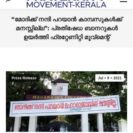
Search:
“മോദിക്ക് നന്ദി പറയാൻ കാമ്പസുകൾക്ക്
മനസ്സില്ല”: പ്രതിഷേധ ബാനറുകൾ
ഉയർത്തി ഫ്രറ്റേണിറ്റി മൂവ്മെന്റ്
You are here:
Press Release
Jul
9
2021