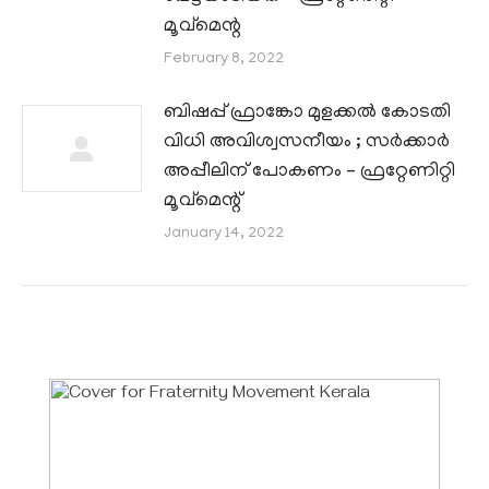
മൂവ്മെന്റ
February 8, 2022
ബിഷപ്പ് ഫ്രാങ്കോ മുളക്കൽ കോടതി
വിധി അവിശ്വസനീയം ; സർക്കാർ
അപ്പീലിന് പോകണം – ഫ്രറ്റേണിറ്റി
മൂവ്മെന്റ്
January 14, 2022