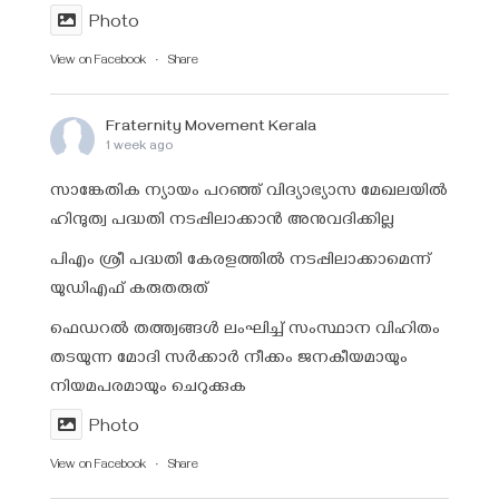
Photo
View on Facebook
·
Share
Fraternity Movement Kerala
1 week ago
സാങ്കേതിക ന്യായം പറഞ്ഞ് വിദ്യാഭ്യാസ മേഖലയിൽ
ഹിന്ദുത്വ പദ്ധതി നടപ്പിലാക്കാൻ അനുവദിക്കില്ല
പിഎം ശ്രീ പദ്ധതി കേരളത്തിൽ നടപ്പിലാക്കാമെന്ന്
യുഡിഎഫ് കരുതരുത്
ഫെഡറൽ തത്ത്വങ്ങൾ ലംഘിച്ച് സംസ്ഥാന വിഹിതം
തടയുന്ന മോദി സർക്കാർ നീക്കം ജനകീയമായും
നിയമപരമായും ചെറുക്കുക
Photo
View on Facebook
·
Share