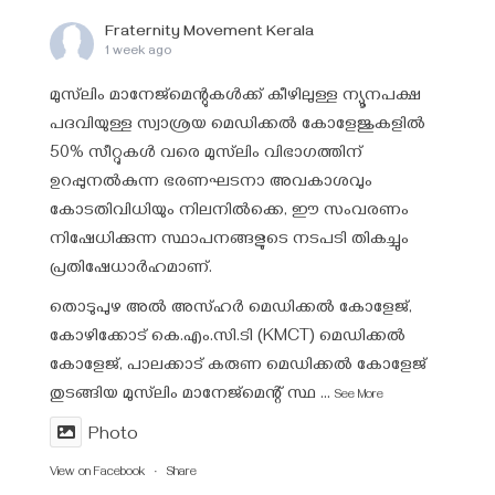
Fraternity Movement Kerala
1 week ago
മുസ്‌ലിം മാനേജ്‌മെന്റുകൾക്ക് കീഴിലുള്ള ന്യൂനപക്ഷ
പദവിയുള്ള സ്വാശ്രയ മെഡിക്കൽ കോളേജുകളിൽ
50% സീറ്റുകൾ വരെ മുസ്‌ലിം വിഭാഗത്തിന്
ഉറപ്പുനൽകുന്ന ഭരണഘടനാ അവകാശവും
കോടതിവിധിയും നിലനിൽക്കെ, ഈ സംവരണം
നിഷേധിക്കുന്ന സ്ഥാപനങ്ങളുടെ നടപടി തികച്ചും
പ്രതിഷേധാർഹമാണ്.
തൊടുപുഴ അൽ അസ്ഹർ മെഡിക്കൽ കോളേജ്,
കോഴിക്കോട് കെ.എം.സി.ടി (KMCT) മെഡിക്കൽ
കോളേജ്, പാലക്കാട് കരുണ മെഡിക്കൽ കോളേജ്
തുടങ്ങിയ മുസ്‌ലിം മാനേജ്‌മെന്റ് സ്ഥ
...
See More
Photo
View on Facebook
·
Share