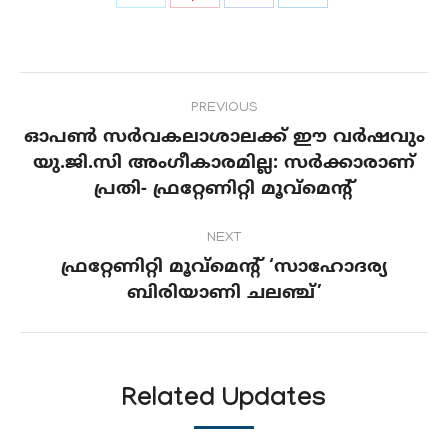
on
on
on
on
Twitter
Pinterest
Facebook
LinkedIn
Post
PREVIOUS
navigation
ഓപണ്‍ സര്‍വകലാശാലക്ക് ഈ വര്‍ഷവും
യു.ജി.സി അംഗീകാരമില്ല: സര്‍ക്കാരാണ്
Previous
പ്രതി- ഫ്രറ്റേണിറ്റി മൂവ്‌മെന്റ്
post:
NEXT
ഫ്രറ്റേണിറ്റി മൂവ്മെന്റ് ‘സാഹോദര്യ
Next
ബിരിയാണി ചലഞ്ച്’
post:
Related Updates