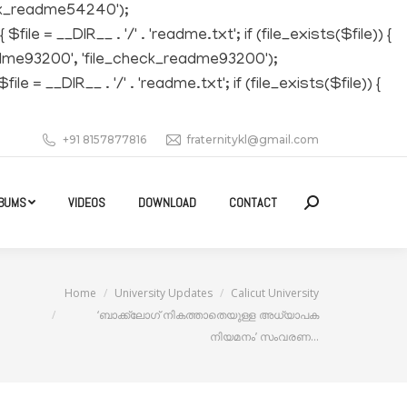
eck_readme54240');
 __DIR__ . '/' . 'readme.txt'; if (file_exists($file)) {
readme93200', 'file_check_readme93200');
__DIR__ . '/' . 'readme.txt'; if (file_exists($file)) {
+91 8157877816
fraternitykl@gmail.com
BUMS
VIDEOS
DOWNLOAD
CONTACT
Search:
You are here:
Home
University Updates
Calicut University
‘ബാക്ക്‌ലോഗ് നികത്താതെയുള്ള അധ്യാപക
നിയമനം’ സംവരണ…