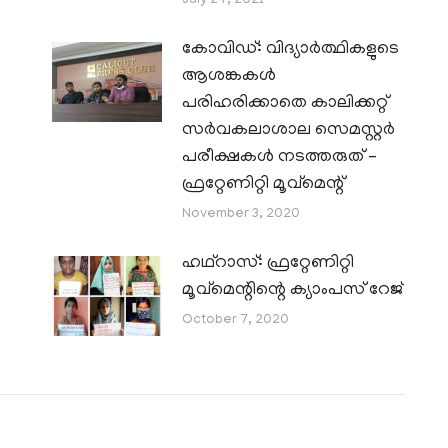
July 24, 2021
കോവിഡ്: വിദ്യാർത്ഥികളുടെ
ആശങ്കകൾ
പരിഹരിക്കാതെ കാലിക്കറ്റ്‌
സർവകലാശാല സെമസ്റ്റർ
പരീക്ഷകൾ നടത്തരുത് –
ഫ്രറ്റേണിറ്റി മൂവ്മെന്റ്
November 3, 2020
ഹഥ്റാസ്: ഫ്രറ്റേണിറ്റി
മൂവ്മെന്റിന്റെ ക്യാംപസ് റേജ്
October 7, 2020