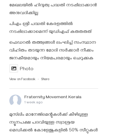
മേഖലയിൽ ഹിന്ദുത്വ പദ്ധതി നടപ്പിലാക്കാൻ
അനുവദിക്കില്ല
പിഎം ശ്രീ പദ്ധതി കേരളത്തിൽ
നടപ്പിലാക്കാമെന്ന് യുഡിഎഫ് കരുതരുത്
ഫെഡറൽ തത്ത്വങ്ങൾ ലംഘിച്ച് സംസ്ഥാന
വിഹിതം തടയുന്ന മോദി സർക്കാർ നീക്കം
ജനകീയമായും നിയമപരമായും ചെറുക്കുക
Photo
View on Facebook
·
Share
Fraternity Movement Kerala
1 week ago
മുസ്‌ലിം മാനേജ്‌മെന്റുകൾക്ക് കീഴിലുള്ള
ന്യൂനപക്ഷ പദവിയുള്ള സ്വാശ്രയ
മെഡിക്കൽ കോളേജുകളിൽ 50% സീറ്റുകൾ