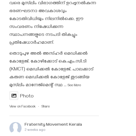
വരെ മുസ്‌ലിം വിഭാഗത്തിന് ഉറപ്പുനൽകുന്ന
ഭരണഘടനാ അവകാശവും
കോടതിവിധിയും നിലനിൽക്കെ, ഈ
സംവരണം നിഷേധിക്കുന്ന
സ്ഥാപനങ്ങളുടെ നടപടി തികച്ചും
പ്രതിഷേധാർഹമാണ്.
തൊടുപുഴ അൽ അസ്ഹർ മെഡിക്കൽ
കോളേജ്, കോഴിക്കോട് കെ.എം.സി.ടി
(KMCT) മെഡിക്കൽ കോളേജ്, പാലക്കാട്
കരുണ മെഡിക്കൽ കോളേജ് തുടങ്ങിയ
മുസ്‌ലിം മാനേജ്‌മെന്റ് സ്ഥ
...
See More
Photo
View on Facebook
·
Share
Fraternity Movement Kerala
2 weeks ago