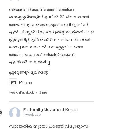
നിയമന നിരോധനത്തിനെതിരെ
സെക്രട്ടറിയേറ്റിന് മുന്നിൽ 23 ദിവസമായി
രണ്ടാംഘട്ട സമരം നടത്തുന്ന പി.എസ്.സി
എൽ.പി സ്കൂൾ ടീച്ചേഴ്‌സ് ഉദ്യോഗാർത്ഥികളെ
ഫ്രറ്റേണിറ്റി മൂവ്മെൻ്റ് സംസ്ഥാന ജനറൽ
ഗോപു തോന്നക്കൽ, സെക്രട്ടറിമാരായ
രഞ്ജിത ജയരാജ്‌, ഷിബിൻ റഹ്മാൻ
എന്നിവർ സന്ദർശിച്ചു
ഫ്രറ്റേണിറ്റി മൂവ്മെന്റ്
Photo
View on Facebook
·
Share
Fraternity Movement Kerala
െതിരെ
1 week ago
സാങ്കേതിക ന്യായം പറഞ്ഞ് വിദ്യാഭ്യാസ