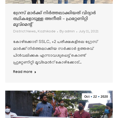
ഗ്രേസ് മാർക്ക് നിർത്തലാക്കിയത് വിദ്യാർ
ത്ഥികളോടുള്ള അനീതി – ഫ്രറ്റേണിറ്റി
മൂവ്മെൻ്റ്
District News
,
Kozhikode
By
admin
July 11, 2021
കോഴിക്കോട്: SSLC, +2 പരീക്ഷകളിലെ ഗ്രേസ്
മാർക്ക്‌ നിർത്തലാക്കിയ സർക്കാർ ഉത്തരവ്
പിൻവലിക്കുക എന്നാവശ്യപ്പെട്ട് കൊണ്ട്
ഫ്രറ്റേണിറ്റി മൂവ്മെൻറ് കോഴിക്കോട്…
Read more
Oct
22
2020