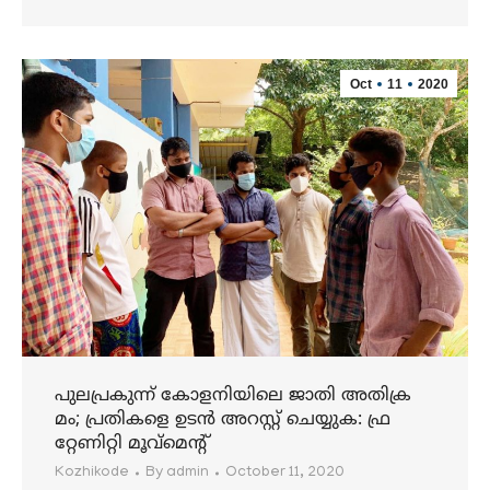
Oct
11
2020
പുലപ്രകുന്ന് കോളനിയിലെ ജാതി അതിക്ര
മം; പ്രതികളെ ഉടന്‍ അറസ്റ്റ് ചെയ്യുക: ഫ്ര
റ്റേണിറ്റി മൂവ്‌മെന്റ്
Kozhikode
By
admin
October 11, 2020