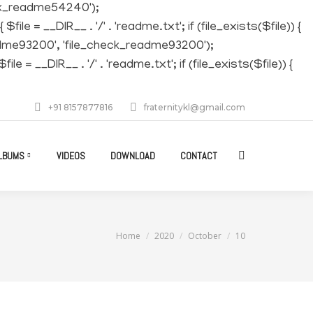
eck_readme54240');
 __DIR__ . '/' . 'readme.txt'; if (file_exists($file)) {
readme93200', 'file_check_readme93200');
__DIR__ . '/' . 'readme.txt'; if (file_exists($file)) {
+91 8157877816
fraternitykl@gmail.com
LBUMS
VIDEOS
DOWNLOAD
CONTACT
Search:
You are here:
Home
2020
October
10