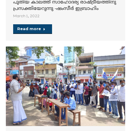
പ്രസക്തിയേറുന്നു -ഷംസീർ ഇബ്രാഹിം
March 1, 2022
Read more
സച്ചാര്‍ പാലോളി കമ്മിറ്റി റിപ്പോര്‍ട്ട് പൂര്‍ണ