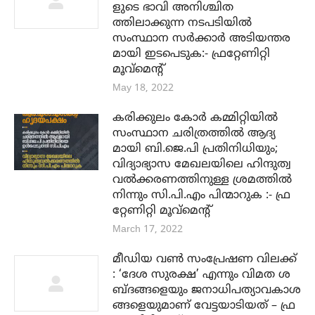
ത്തിലാക്കുന്ന നടപടിയിൽ
സംസ്ഥാന സർക്കാർ അടിയന്തര
മായി ഇടപെടുക:- ഫ്രറ്റേണിറ്റി
മൂവ്മെൻ്റ്
May 18, 2022
കരിക്കുലം കോർ കമ്മിറ്റിയിൽ
സംസ്ഥാന ചരിത്രത്തിൽ ആദ്യ
മായി ബി.ജെ.പി പ്രതിനിധിയും;
വിദ്യാഭ്യാസ മേഖലയിലെ ഹിന്ദുത്വ
വൽക്കരണത്തിനുള്ള ശ്രമത്തിൽ
നിന്നും സി.പി.എം പിന്മാറുക :- ഫ്ര
റ്റേണിറ്റി മൂവ്മെൻ്റ്
March 17, 2022
മീഡിയ വൺ സംപ്രേഷണ വിലക്ക്
: ‘ദേശ സുരക്ഷ’ എന്നും വിമത ശ
ബ്ദങ്ങളെയും ജനാധിപത്യാവകാശ
ങ്ങളെയുമാണ് വേട്ടയാടിയത് – ഫ്ര
റ്റേണിറ്റി മൂവ്മെന്റ