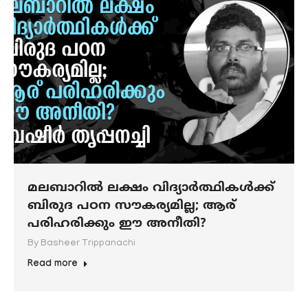
മലബാറില്‍ ലക്ഷം വിദ്യാര്‍ത്ഥികള്‍ക്ക്
ബിരുദ പഠന സൗകര്യമില്ല; ആര്
പരിഹരിക്കും ഈ അനീതി?
By
Basheer Trippanachi
Read more