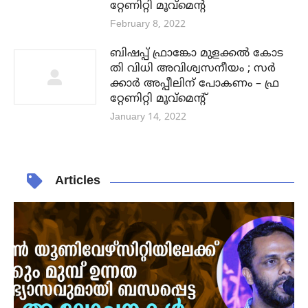
February 8, 2022
ബിഷപ്പ് ഫ്രാങ്കോ മുളക്കൽ കോട
തി വിധി അവിശ്വസനീയം ; സർ
ക്കാർ അപ്പീലിന് പോകണം – ഫ്ര
റ്റേണിറ്റി മൂവ്മെന്റ്
January 14, 2022
Articles