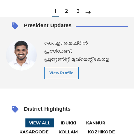
1
2
3
President Updates
കെ.എം ഷെഫ്‌റിന്‍
പ്രസിഡണ്ട്,
ഫ്രറ്റേണിറ്റി മൂവ്‌മെന്റ് കേരള
View Profile
District Highlights
VIEW ALL
IDUKKI
KANNUR
KASARGODE
KOLLAM
KOZHIKODE