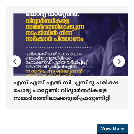
പൗരത്വ പ്രക്ഷോഭ കേസുകൾ
പിൻവലിക്കാൻ പിണറായി സർക്കാർ
സന്നദ്ധമാകണം – ഫ്രറ്റേണിറ്റി മൂവ്മെന്റ്
View More